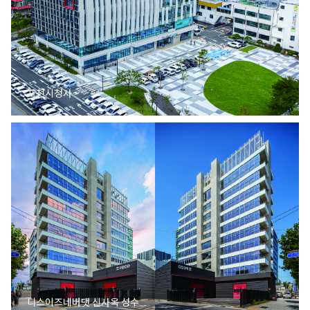
포천시청사
디스이즈네버댓 신사옥 성수