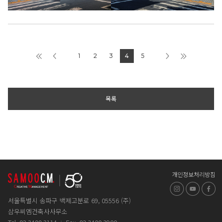
1
2
3
4
5
목록
개인정보처리방침
인스타그램
유튜브
페
서울특별시 송파구 백제고분로 69, 05556 (주)
삼우씨엠건축사사무소