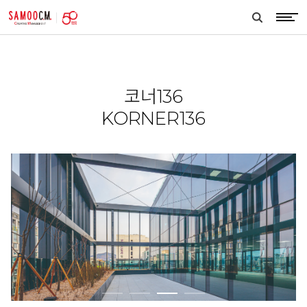
samoocm
search
btn
코너136
KORNER136