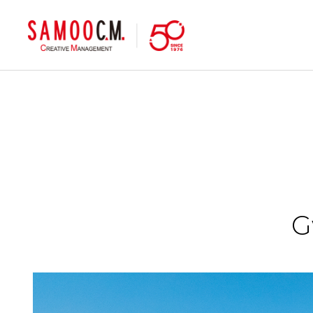
samoocm
G