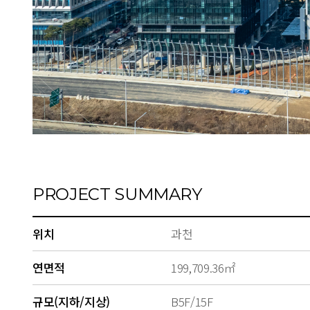
PROJECT SUMMARY
위치
과천
연면적
199,709.36㎡
규모(지하/지상)
B5F/15F