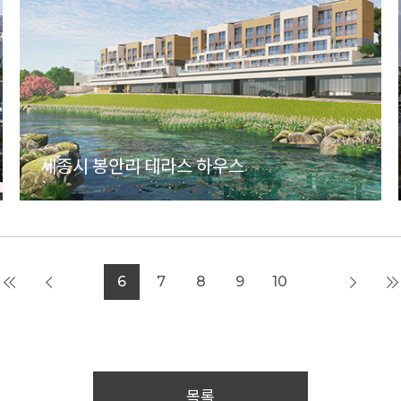
세종시 봉안리 테라스 하우스
6
7
8
9
10
목록