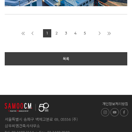
1
2
3
4
5
목록
개인정보처리방침
인스타그램
유튜브
페
서울특별시 송파구 백제고분로 69, 05556 (주)
삼우씨엠건축사사무소