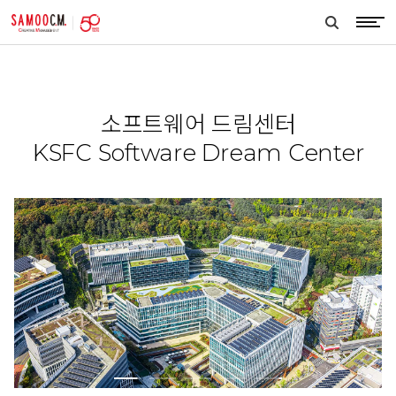
samoocm
search
btn
소프트웨어 드림센터
KSFC Software Dream Center