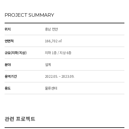
PROJECT SUMMARY
위치
충남 천안
연면적
166,702 ㎡
규모(지하/지상)
지하 1층 / 지상 6층
분야
설계
용역기간
2022.05. ~ 2023.09.
용도
물류센터
관련 프로젝트