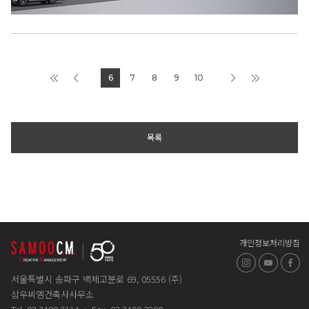
6
7
8
9
10
목록
개인정보처리방침
인스타그램
유튜브
페
서울특별시 송파구 백제고분로 69, 05556 (주)
삼우씨엠건축사사무소