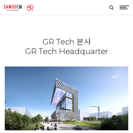
samoocm
search
btn
GR Tech 본사
GR Tech Headquarter