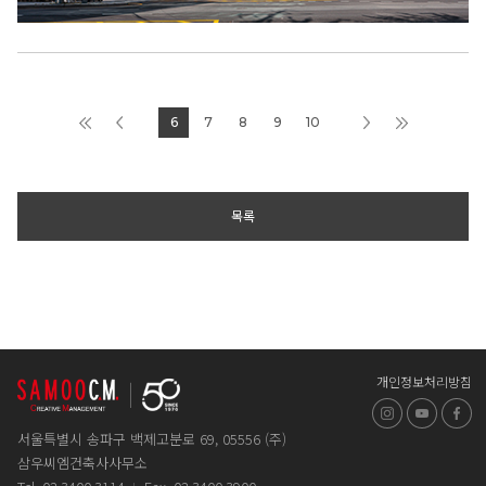
6
7
8
9
10
목록
개인정보처리방침
인스타그램
유튜브
페
서울특별시 송파구 백제고분로 69, 05556 (주)
삼우씨엠건축사사무소