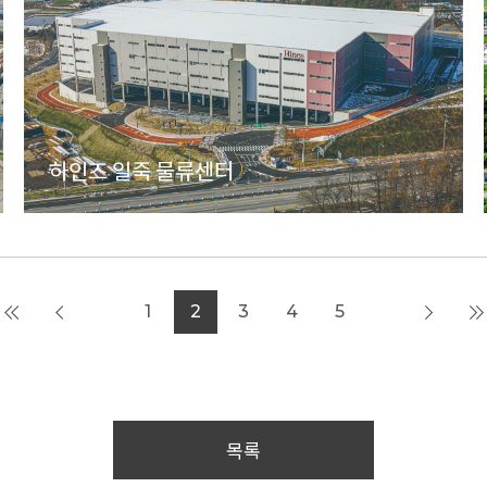
하인즈 일죽 물류센터
1
2
3
4
5
목록