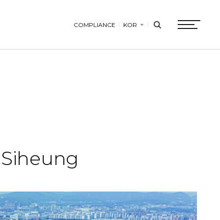
COMPLIANCE
KOR
search
btn
n Siheung