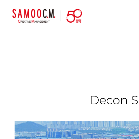
samoocm
Decon Sm