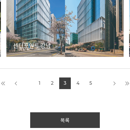
센터포인트 강남
1
2
3
4
5
목록