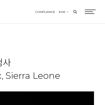
COMPLIANCE
KOR
search
btn
청사
, Sierra Leone