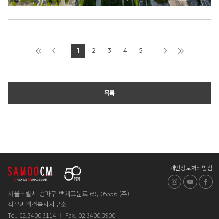
1
2
3
4
5
목록
개인정보처리방침
인스타그램
유튜브
페
서울특별시 송파구 백제고분로 69, 05556 (주)
삼우씨엠건축사사무소
Tel. 02.3400.3114
Fax. 02.3400.3900