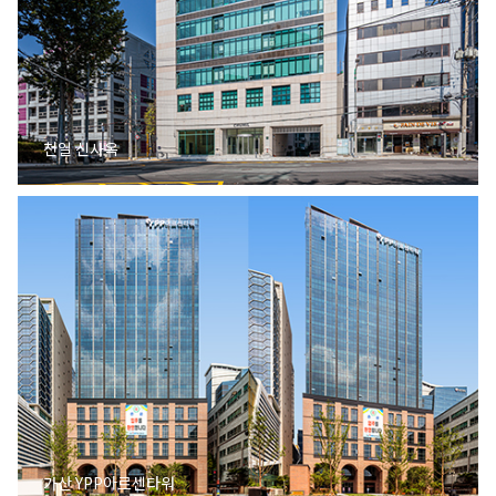
천일 신사옥
가산 YPP아르센타워