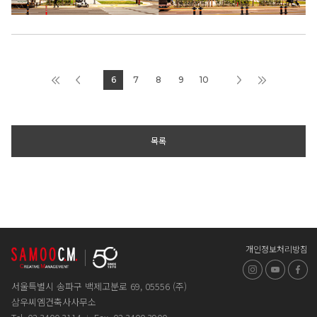
6
7
8
9
10
목록
개인정보처리방침
인스타그램
유튜브
페
서울특별시 송파구 백제고분로 69, 05556 (주)
삼우씨엠건축사사무소