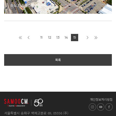
송도 트리플스트리트
11
12
13
14
15
목록
개인정보처리방침
인스타그램
유튜브
페
서울특별시 송파구 백제고분로 69, 05556 (주)