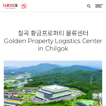
samoocm
search
btn
칠곡 황금프로퍼티 물류센터
Golden Property Logistics Center
in Chilgok