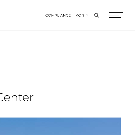
COMPLIANCE
KOR
search
btn
Center