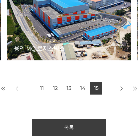
용인 MQ 로지스틱스
11
12
13
14
15
목록