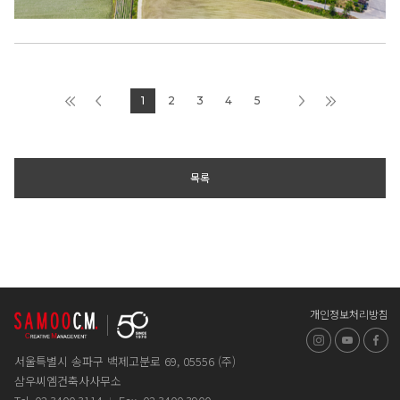
1
2
3
4
5
목록
개인정보처리방침
인스타그램
유튜브
페
서울특별시 송파구 백제고분로 69, 05556 (주)
삼우씨엠건축사사무소