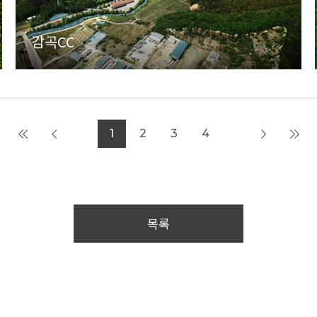
감곡CC
1
2
3
4
목록