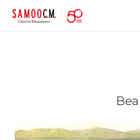
samoocm
Bea