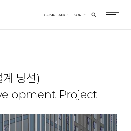
COMPLIANCE
KOR
search
btn
계 당선)
evelopment Project