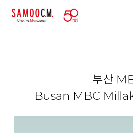
samoocm
부산 M
Busan MBC Millak 