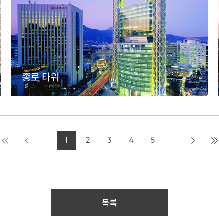
종로 타워
1
2
3
4
5
목록