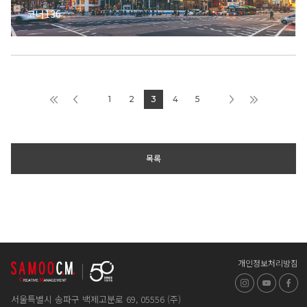
코너136
1
2
3
4
5
목록
개인정보처리방침
인스타그램
유튜브
페
서울특별시 송파구 백제고분로 69, 05556 (주)