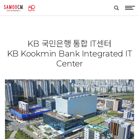
samoocm
search
btn
KB 국민은행 통합 IT센터
KB Kookmin Bank Integrated IT
Center