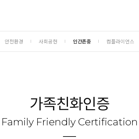
안전환경
사회공헌
인간존중
컴플라이언스
가
족
친
화
인
증
Family Friendly Certification