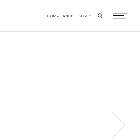
COMPLIANCE
KOR
search
btn
다음페이지