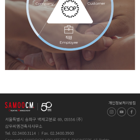
Customer
Company
직원
Employee
개인정보처리방침
인스타그램
유튜브
페
서울특별시 송파구 백제고분로 69, 05556 (주)
삼우씨엠건축사사무소
Tel. 02.3400.3114
Fax. 02.3400.3900
Copyright SAMOOCM ARCHITECTS & ENGINEERS All Rights