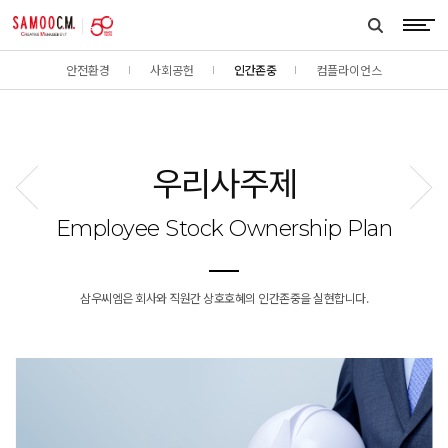
samoocm
search
btn
안전환경
사회공헌
인간존중
컴플라이언스
우리사주제
이전페이지
다음페이
Employee Stock Ownership Plan
삼우씨엠은 회사와 직원간 상호호혜의 인간존중을 실현합니다.