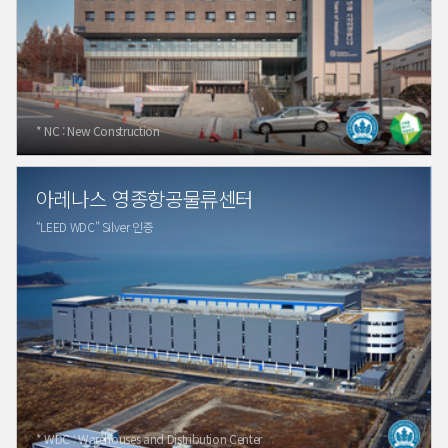
* NC : New Construction
아레나스 영종항공물류센터
“LEED WDC” Silver 인증
* WDC : Warehouses and Distribution Center