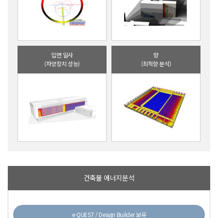
입면 일사
향
(차양장치 성능)
(최적향 분석)
건축물 에너지분석
e-QUEST / Design Builder 보유