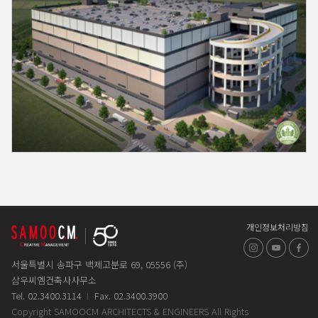
개인정보처리방침
인스타그램
유튜브
페
서울특별시 송파구 백제고분로 69, 05556 (주)
삼우씨엠건축사사무소
Tel. 02.3400.3114
Fax. 02.3400.3900
Copyright SAMOOCM ARCHITECTS & ENGINEERS All Rights