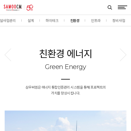
samoocm
search
btn
설사업관리
설계
하이테크
친환경
인프라
정비사업
친환경 에너지
이전페이지
다음페이
Green Energy
삼우씨엠은 에너지 통합인증관리 시스템을 통해 프로젝트의
가치를 향상시킵니다.