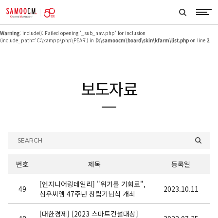
samoocm
Warning
: include(_sub_nav.php): failed to open stream: No such file or directory in
search
D:\samoocm\board\skin\kfarm\list.php
on line
2
btn
Warning
: include(): Failed opening '_sub_nav.php' for inclusion
(include_path='C:\xampp\php\PEAR') in
D:\samoocm\board\skin\kfarm\list.php
on line
2
보도자료
SEARCH
번호
제목
등록일
[엔지니어링데일리] "위기를 기회로",
49
2023.10.11
삼우씨엠 47주년 창립기념식 개최
[대한경제] [2023 스마트건설대상]