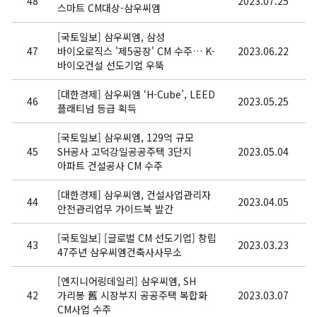
48
2023.07.25
스마트 CM대상-삼우씨엠
[국토일보] 삼우씨엠, 삼성
47
바이오로직스 '제5공장' CM 수주… K-
2023.06.22
바이오건설 선도기업 우뚝
[대한경제] 삼우씨엠 ‘H-Cube’, LEED
46
2023.05.25
플래티넘 등급 획득
[국토일보] 삼우씨엠, 129억 규모
45
SH공사 고덕강일공공주택 3단지
2023.05.04
아파트 건설공사 CM 수주
[대한경제] 삼우씨엠, 건설사업관리자
44
2023.04.05
안전관리업무 가이드북 발간
[국토일보] [글로벌 CM 선도기업] 창립
43
2023.03.23
47주년 삼우씨엠건축사사무소
[엔지니어링데일리] 삼우씨엠, SH
42
가리봉 舊 시장부지 공공주택 복합화
2023.03.07
CM사업 수주