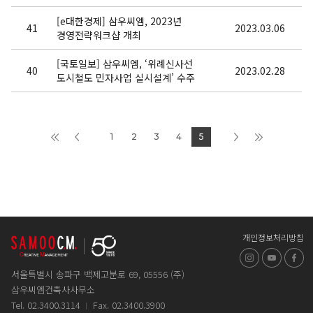
[e대한경제] 삼우씨엠, 2023년
41
2023.03.06
경영전략워크샵 개최
[국토일보] 삼우씨엠, ‘위례신사선
40
2023.02.28
도시철도 민자사업 실시설계’ 수주
1
2
3
4
5
개인정보처리방침
인스타그램
유튜브
페
서울특별시 송파구 백제고분로 69, 05556 (주)
삼우씨엠건축사사무소
Tel. 02.3400.3114
Fax. 02.3400.3900