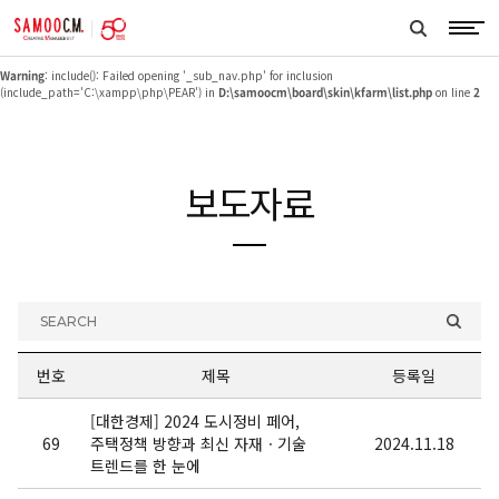
samoocm
Warning
: include(_sub_nav.php): failed to open stream: No such file or directory in
search
D:\samoocm\board\skin\kfarm\list.php
on line
2
btn
Warning
: include(): Failed opening '_sub_nav.php' for inclusion
(include_path='C:\xampp\php\PEAR') in
D:\samoocm\board\skin\kfarm\list.php
on line
2
보도자료
SEARCH
번호
제목
등록일
[대한경제] 2024 도시정비 페어,
69
주택정책 방향과 최신 자재ㆍ기술
2024.11.18
트렌드를 한 눈에