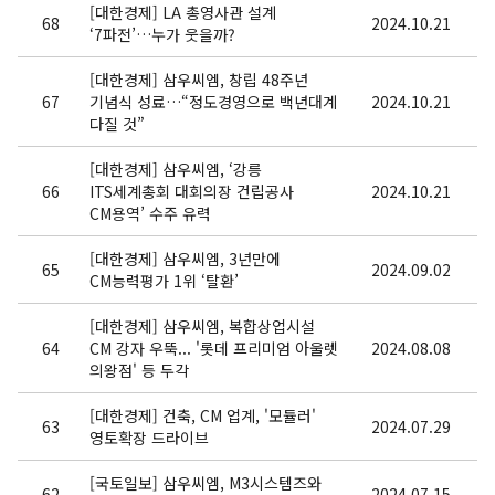
[대한경제] LA 총영사관 설계
68
2024.10.21
‘7파전’…누가 웃을까?
[대한경제] 삼우씨엠, 창립 48주년
67
기념식 성료…“정도경영으로 백년대계
2024.10.21
다질 것”
[대한경제] 삼우씨엠, ‘강릉
66
ITS세계총회 대회의장 건립공사
2024.10.21
CM용역’ 수주 유력
[대한경제] 삼우씨엠, 3년만에
65
2024.09.02
CM능력평가 1위 ‘탈환’
[대한경제] 삼우씨엠, 복합상업시설
64
CM 강자 우뚝... '롯데 프리미엄 아울렛
2024.08.08
의왕점' 등 두각
[대한경제] 건축, CM 업계, '모듈러'
63
2024.07.29
영토확장 드라이브
[국토일보] 삼우씨엠, M3시스템즈와
62
2024.07.15