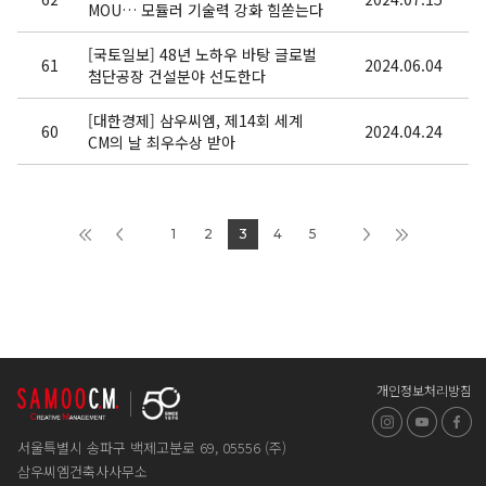
MOU… 모듈러 기술력 강화 힘쏟는다
[국토일보] 48년 노하우 바탕 글로벌
61
2024.06.04
첨단공장 건설분야 선도한다
[대한경제] 삼우씨엠, 제14회 세계
60
2024.04.24
CM의 날 최우수상 받아
1
2
3
4
5
개인정보처리방침
인스타그램
유튜브
페
서울특별시 송파구 백제고분로 69, 05556 (주)
삼우씨엠건축사사무소